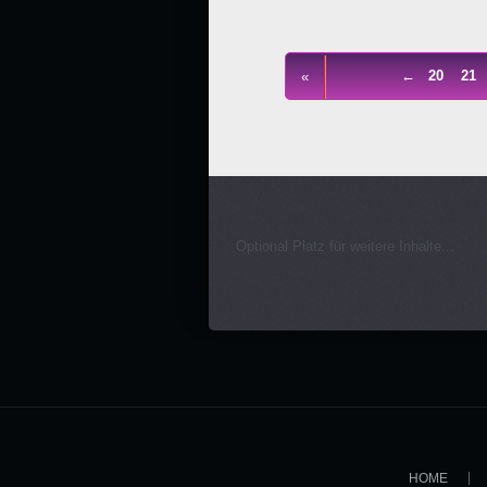
←
20
21
«
Optional Platz für weitere Inhalte...
HOME