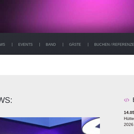
WS
EVENTS
BAND
GÄSTE
BUCHEN / REFERENZ
WS:
14.0
Hütte
2026