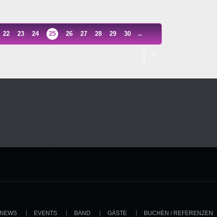
22
23
24
25
26
27
28
29
30
→
»
NEWS
EVENTS
BAND
GÄSTE
BUCHEN / REFERENZEN