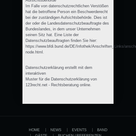
Aufsichtsbehörde
Im Falle von datenschutzrechtlichen Verstößen
hat die betroffene Person ein Beschwerderecht
bei der zuständigen Aufsichtsbehörde. Dies ist
der oder die Landesdatenschutzbeauftragte des
Bundeslandes, in dem unser Unternehmen
seinen Sitz hat. Eine Liste der
Datenschutzbeauftragten finden Sie hier:
https://www.bfdi.bund.de/DE/Infothek/Anschriften_Links/anschr
node.html.
Datenschutzerklärung erstellt mit dem
interaktiven
Muster für die Datenschutzerklärung von
123recht.net - Rechtsberatung online.
HOME
NEWS
EVENTS
BAND
GÄSTE
BUCHEN / REFERENZEN