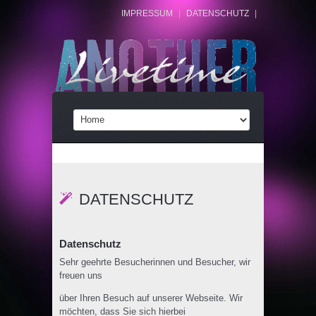
IMPRESSUM
|
DATENSCHUTZ
|
DATENSCHUTZ
Datenschutz
Sehr geehrte Besucherinnen und Besucher, wir
freuen uns
über Ihren Besuch auf unserer Webseite. Wir
möchten, dass Sie sich hierbei